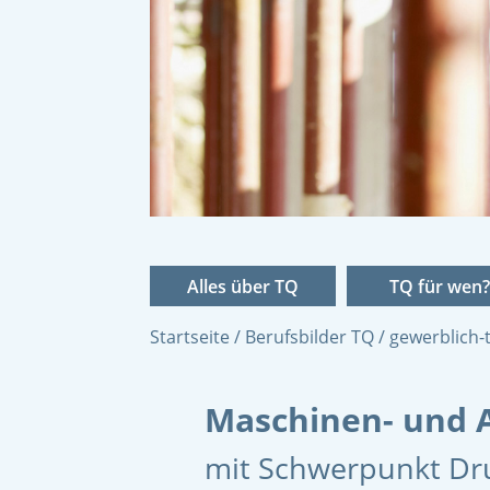
Alles über TQ
TQ für wen?
Startseite
Berufsbilder TQ
gewerblich-
Maschinen- und 
mit Schwerpunkt Dru