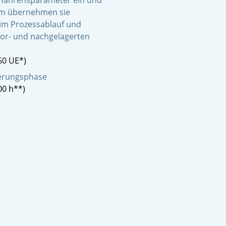
Verfahrensparameter ein und
em übernehmen sie
im Prozessablauf und
or- und nachgelagerten
60 UE*)
zierungsphase
00 h**)