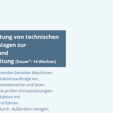
itung von technischen
lagen zur
und
itung
1
(Dauer
: 14 Wochen)
hmenden bereiten Maschinen
uktionsaufträge vor,
inenelemente und lesen
Sie prüfen Voraussetzungen,
uktion mit
nd führen
durch. Außerdem reinigen,