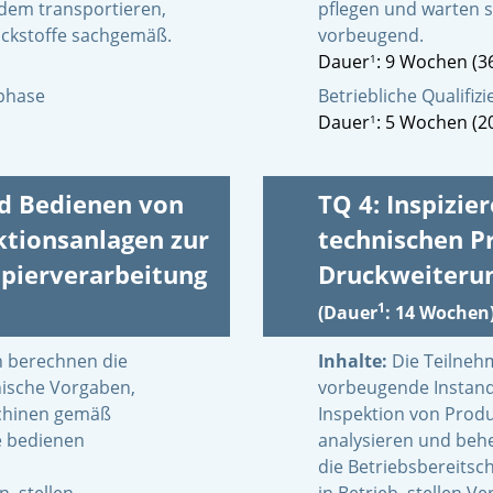
dem transportieren,
pflegen und warten s
ackstoffe sachgemäß.
vorbeugend.
Dauer
: 9 Wochen (3
1
sphase
Betriebliche Qualifi
Dauer
: 5 Wochen (2
1
nd Bedienen von
TQ 4: Inspizi
ktionsanlagen zur
technischen P
pierverarbeitung
Druckweiterun
1
(Dauer
: 14 Wochen
 berechnen die
Inhalte:
Die Teilne
nische Vorgaben,
vorbeugende Instan
chinen gemäß
Inspektion von Prod
e bedienen
analysieren und beh
die Betriebsbereitsc