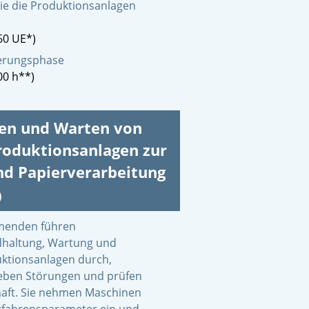
ie die Produktionsanlagen
60 UE*)
zierungsphase
00 h**)
eren und Warten von
roduktionsanlagen zur
d Papierverarbeitung
)
hmenden führen
dhaltung, Wartung und
uktionsanlagen durch,
eben Störungen und prüfen
haft. Sie nehmen Maschinen