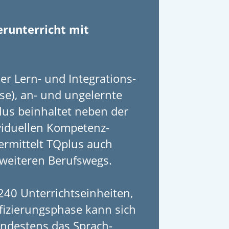
erunterricht mit
er Lern- und Integrations­
se), an- und un­gelernte
plus beinhaltet neben der
ividuellen Kompetenz­
ermittelt TQplus auch
s weiteren Berufswegs.
40 Unterrichts­einheiten,
­fizierungs­­phase kann sich
ndes­tens das Sprach­