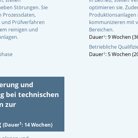
, stellen
in Betrieb, stellen 
heben Störungen. Sie
optimieren sie. Zud
 Prozessdaten,
Produktionsanlagen 
 und Prüfverfahren
kommunizieren mit v
dem reinigen und
Bereichen.
Anlagen.
Dauer
: 9 Wochen (3
1
Betriebliche Qualifi
sphase
Dauer
: 5 Wochen (2
1
herung und
g bei technischen
n zur
g
1
(Dauer
: 14 Wochen)