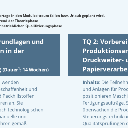
eiertage in den Modulzeitraum fallen bzw. Urlaub geplant wird.
hrend der Theoriephase
 betrieblichen Qualifizierungsphase
Grundlagen und
TQ 2: Vorbere
n in der
Produktionsan
Druckweiter- 
g
Papierverarbe
1
(Dauer
: 14 Wochen)
n wenden
Inhalte
: Die Teilne
eschaffenheit und
und Anlagen für Prod
 Packhilfstoffen
positionieren Masch
ren an. Sie
Fertigungsaufträge. 
ach technologischen
überwachen die Prod
manuelle und
Steuerungstechnik u
fahren gemäß
Qualitätsprüfungen 