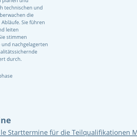
 planen und
ch technischen und
überwachen die
Abläufe. Sie führen
d leiten
Sie stimmen
- und nachgelagerten
alitätssichernde
rt durch.
sphase
ine
le Starttermine für die Teilqualifikationen