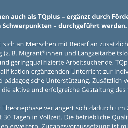
en auch als TQplus – ergänzt durch Förd
n Schwerpunkten – durchgeführt werden.
t sich an Menschen mit Bedarf an zusätzlich
 (z. B. Migrant*innen und Langzeit­arbeitslo
und gering­qualifizierte Arbeitsuchende. TQ
alifikation ergänzenden Unterricht zur ind
 päda­gogische Unter­stützung. Zusätzlich v
r die aktive und erfolgreiche Gestaltung de
 Theoriephase verlängert sich dadurch um 2
 30 Tagen in Vollzeit. Die betrieb­liche Quali
en erweitern. Zugangs­voraussetzung ist mi