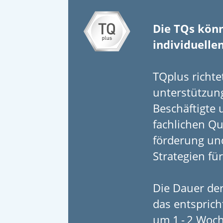
Die TQs könn
individuelle
TQplus richte
unterstützung
Beschäftigte 
fachlichen Qu
förderung und
Strategien fü
Die Dauer der
das entspricht
um 1 - 2 Woch