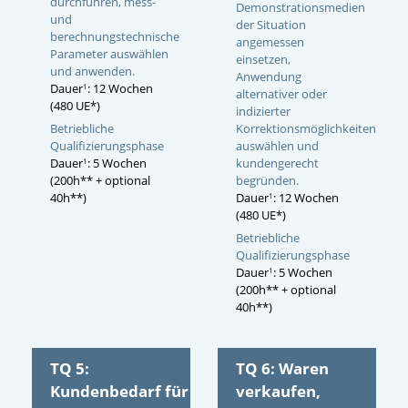
durchführen, mess-
Demonstrationsmedien
und
der Situation
berechnungstechnische
angemessen
Parameter auswählen
einsetzen,
und anwenden.
Anwendung
Dauer
: 12 Wochen
1
alternativer oder
(480 UE*)
indizierter
Betriebliche
Korrektionsmöglichkeiten
Qualifizierungsphase
auswählen und
Dauer
: 5 Wochen
kundengerecht
1
(200h** + optional
begründen.
40h**)
Dauer
: 12 Wochen
1
(480 UE*)
Betriebliche
Qualifizierungsphase
Dauer
: 5 Wochen
1
(200h** + optional
40h**)
TQ 5:
TQ 6: Waren
Kundenbedarf für
verkaufen,