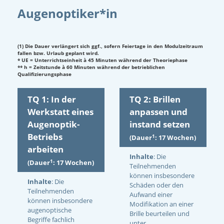
Augenoptiker*in
(1) Die Dauer verlängert sich ggf., sofern Feiertage in den Modulzeitraum
fallen bzw. Urlaub geplant wird.
* UE = Unterrichtseinheit à 45 Minuten während der Theoriephase
** h = Zeitstunde à 60 Minuten während der betrieblichen
Qualifizierungsphase
TQ 1: In der
TQ 2: Brillen
Werkstatt eines
anpassen und
Augenoptik-
instand setzen
Betriebs
1
(Dauer
: 17 Wochen)
arbeiten
Inhalte
: Die
1
(Dauer
: 17 Wochen)
Teilnehmenden
können insbesondere
Inhalte
: Die
Schäden oder den
Teilnehmenden
Aufwand einer
können insbesondere
Modifikation an einer
augenoptische
Brille beurteilen und
Begriffe fachlich
unter