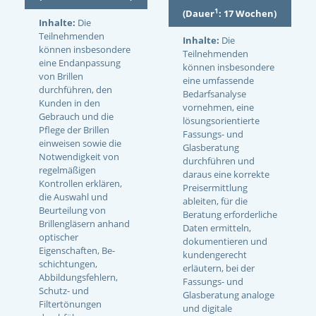
1
(Dauer
: 17 Wochen)
Inhalte:
Die
Teilnehmenden
Inhalte:
Die
können insbesondere
Teilnehmenden
eine Endanpassung
können insbesondere
von Brillen
eine umfassende
durchführen, den
Bedarfsanalyse
Kunden in den
vornehmen, eine
Gebrauch und die
lösungsorientierte
Pflege der Brillen
Fassungs- und
einweisen sowie die
Glasberatung
Notwendigkeit von
durchführen und
regelmäßigen
daraus eine korrekte
Kontrollen erklären,
Preisermittlung
die Auswahl und
ableiten, für die
Beurteilung von
Beratung erforderliche
Brillengläsern anhand
Daten ermitteln,
optischer
dokumentieren und
Eigenschaften, Be-
kundengerecht
schichtungen,
erläutern, bei der
Abbildungsfehlern,
Fassungs- und
Schutz- und
Glasberatung analoge
Filtertönungen
und digitale