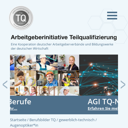
Previous
Ne
AGI TQ-Netzwerk
Erfahren Sie mehr...
Startseite
Berufsbilder TQ
gewerblich-technisch
Augenoptiker*in