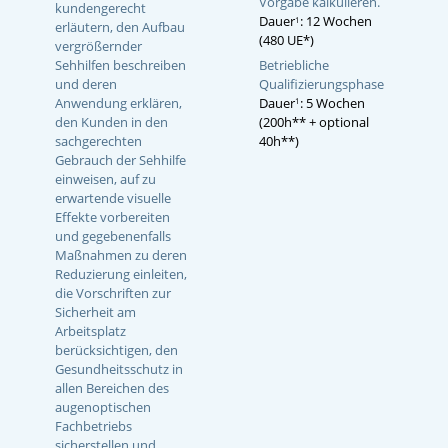
Vorgabe kalkulieren.
kundengerecht
Dauer
: 12 Wochen
1
erläutern, den Aufbau
(480 UE*)
vergrößernder
Betriebliche
Sehhilfen beschreiben
Qualifizierungsphase
und deren
Dauer
: 5 Wochen
Anwendung erklären,
1
(200h** + optional
den Kunden in den
40h**)
sachgerechten
Gebrauch der Sehhilfe
einweisen, auf zu
erwartende visuelle
Effekte vorbereiten
und gegebenenfalls
Maßnahmen zu deren
Reduzierung einleiten,
die Vorschriften zur
Sicherheit am
Arbeitsplatz
berücksichtigen, den
Gesundheitsschutz in
allen Bereichen des
augenoptischen
Fachbetriebs
sicherstellen und