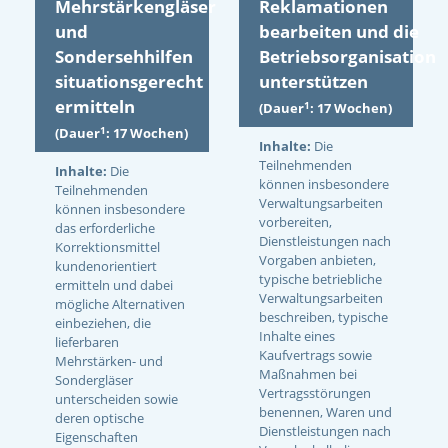
Mehrstärkengläser
Reklamationen
und
bearbeiten und die
Sondersehhilfen
Betriebsorganisation
situationsgerecht
unterstützen
ermitteln
1
(Dauer
: 17 Wochen)
1
(Dauer
: 17 Wochen)
Inhalte:
Die
Teilnehmenden
Inhalte:
Die
können insbesondere
Teilnehmenden
Verwaltungsarbeiten
können insbesondere
vorbereiten,
das erforderliche
Dienstleistungen nach
Korrektionsmittel
Vorgaben anbieten,
kundenorientiert
typische betriebliche
ermitteln und dabei
Verwaltungsarbeiten
mögliche Alternativen
beschreiben, typische
einbeziehen, die
Inhalte eines
lieferbaren
Kaufvertrags sowie
Mehrstärken- und
Maßnahmen bei
Sondergläser
Vertragsstörungen
unterscheiden sowie
benennen, Waren und
deren optische
Dienstleistungen nach
Eigenschaften