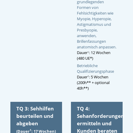
grundlegenden
Formen von
Fehlsichtigkeiten wie
Myopie, Hyperopie,
Astigmatismus und
Presbyopie,
anwenden,
Brillenfassungen
anatomisch anpassen.
Dauer
: 12 Wochen
1
(480 UE*)
Betriebliche
Qualifizierungsphase
Dauer
: 5 Wochen
1
(200h** + optional
40h**)
TQ 3: Sehhilfen
TQ 4:
beurteilen und
Sehanforderungen
abgeben
ermitteln und
Kunden beraten
1
(Dauer
: 17 Wochen)