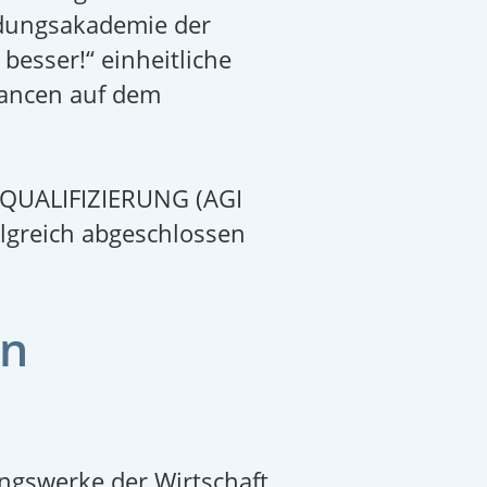
ldungsakademie der
besser!“ einheitliche
hancen auf dem
ILQUALIFIZIERUNG (AGI
olgreich abgeschlossen
en
ngswerke der Wirtschaft