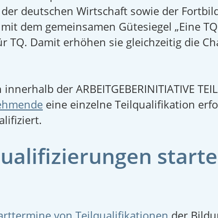
der deutschen Wirtschaft sowie der Fortbi
en mit dem gemeinsamen Gütesiegel „Eine TQ 
ür TQ. Damit erhöhen sie gleichzeitig die C
n innerhalb der ARBEITGEBERINITIATIVE TE
nehmende
eine einzelne Teilqualifikation erf
ifiziert.
ualifizierungen start
arttermine von Teilqualifikationen
der Bildu