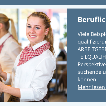
Berufli
Viele Beispi
quali­fizier
ARBEITGEBE
TEILQUALIF
Perspektiven
suchen­de 
können.
Mehr lesen 