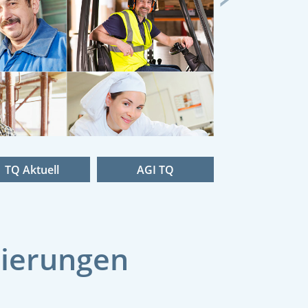
Next
TQ Aktuell
AGI TQ
zierungen