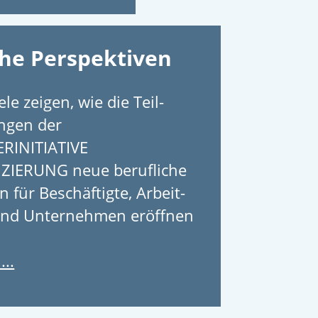
che Perspektiven
ele zeigen, wie die Teil­
ungen der
RINITIATIVE
IZIERUNG neue berufliche
 für Be­schäf­tig­te, Arbeit­
und Unternehmen eröffnen
...