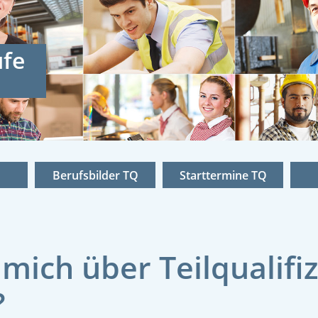
zwerk
Berufsbilder TQ
Starttermine TQ
mich über Teilqualifi
?