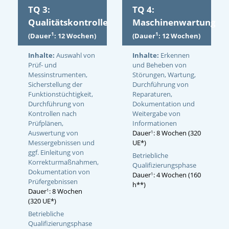
TQ 3:
TQ 4:
Qualitätskontrolle
Maschinenwartung
1
1
(Dauer
: 12 Wochen)
(Dauer
: 12 Wochen)
Inhalte:
Auswahl von
Inhalte:
Erkennen
Prüf- und
und Beheben von
Messinstrumenten,
Störungen, Wartung,
Sicherstellung der
Durchführung von
Funktionstüchtigkeit,
Reparaturen,
Durchführung von
Dokumentation und
Kontrollen nach
Weitergabe von
Prüfplänen,
Informationen
Auswertung von
Dauer
: 8 Wochen (320
1
Messergebnissen und
UE*)
ggf. Einleitung von
Betriebliche
Korrekturmaßnahmen,
Qualifizierungsphase
Dokumentation von
Dauer
: 4 Wochen (160
1
Prüfergebnissen
h**)
Dauer
: 8 Wochen
1
(320 UE*)
Betriebliche
Qualifizierungsphase