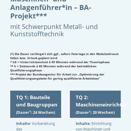
Anlagenführer*in – BA-
Projekt***
mit Schwerpunkt Metall- und
Kunststofftechnik
(1) Die Dauer verlängert sich ggf., sofern Feiertage in den Modulzeitraum
fallen bzw. Urlaub geplant wird.
* UE = Unterrichtseinheit à 45 Minuten während der Theoriephase
** h = Zeitstunde à 60 Minuten während der betrieblichen
Qualifizierungsphase
*** Projekt der Bundesagentur für Arbeit zur „Optimierung der
Qualifizierungsangebote für gering qualifizierte Arbeitslose“
TQ 1: Bauteile
TQ 2:
und Baugruppen
Maschineneinrichter
1
1
(Dauer
: 24 Wochen)
(Dauer
: 20 Wochen)
Inhalte
: Vorbereitung
Inhalte
: Einrichtung
des
von Maschinen und