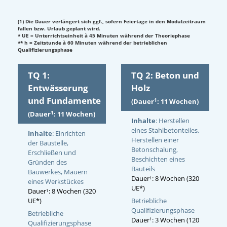
(1) Die Dauer verlängert sich ggf., sofern Feiertage in den Modulzeitraum
fallen bzw. Urlaub geplant wird.
* UE = Unterrichtseinheit à 45 Minuten während der Theoriephase
** h = Zeitstunde à 60 Minuten während der betrieblichen
Qualifizierungsphase
TQ 1:
TQ 2: Beton und
Entwässerung
Holz
und Fundamente
1
(Dauer
: 11 Wochen)
1
(Dauer
: 11 Wochen)
Inhalte
: Herstellen
eines Stahlbetonteiles,
Inhalte
: Einrichten
Herstellen einer
der Baustelle,
Betonschalung,
Erschließen und
Beschichten eines
Gründen des
Bauteils
Bauwerkes, Mauern
Dauer
: 8 Wochen (320
1
eines Werkstückes
UE*)
Dauer
: 8 Wochen (320
1
Betriebliche
UE*)
Qualifizierungsphase
Betriebliche
Dauer
: 3 Wochen (120
1
Qualifizierungsphase