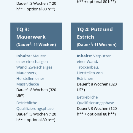
h** + optional 80 h**)
Dauer
: 3 Wochen (120
1
h** + optional 80 h**)
TQ 3:
TQ 4: Putz und
Mauerwerk
Estrich
1
1
(Dauer
: 11 Wochen)
(Dauer
: 11 Wochen)
Inhalte:
Mauern
Inhalte:
Verputzen
einer einschaligen
einer Wand,
Wand, Zweischaliges
Trockenbau,
Mauerwerk,
Herstellen von
Herstellen einer
Estrichen
Massivdecke
Dauer
: 8 Wochen (320
1
Dauer
: 8 Wochen (320
UE*)
1
UE*)
Betriebliche
Betriebliche
Qualifizierungsphase
Qualifizierungsphase
Dauer
: 3 Wochen (120
1
Dauer
: 3 Wochen (120
h** + optional 80 h**)
1
h** + optional 80 h**)