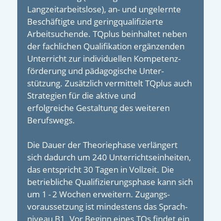
Langzeit­arbeitslose), an- und un­gelernte
Beschäftigte und gering­qualifizierte
Arbeitsuchende. TQplus beinhaltet neben
der fachlichen Qualifikation ergänzenden
Unterricht zur individuellen Kompetenz­
förderung und päda­gogische Unter­
stützung. Zusätzlich vermittelt TQplus auch
Strategien für die aktive und
erfolgreiche Gestaltung des weiteren
Berufswegs.
Die Dauer der Theoriephase verlängert
sich dadurch um 240 Unterrichts­einheiten,
das entspricht 30 Tagen in Vollzeit. Die
betrieb­liche Quali­fizierungs­­phase kann sich
um 1 - 2 Wochen erweitern. Zugangs­
voraussetzung ist mindes­tens das Sprach­
niveau B1. Vor Beginn eines TQs findet ein