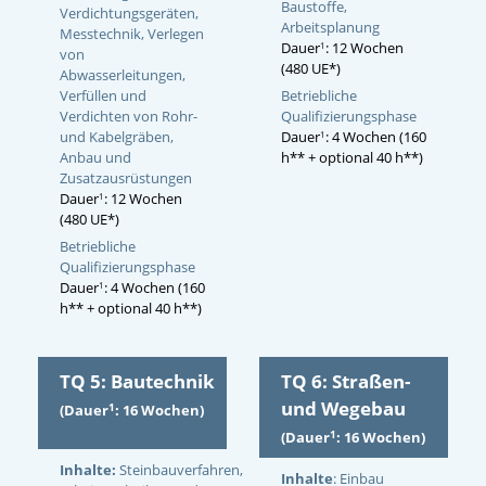
Baustoffe,
Verdichtungsgeräten,
Arbeitsplanung
Messtechnik, Verlegen
Dauer
: 12 Wochen
1
von
(480 UE*)
Abwasserleitungen,
Betriebliche
Verfüllen und
Qualifizierungsphase
Verdichten von Rohr-
Dauer
: 4 Wochen (160
und Kabelgräben,
1
h** + optional 40 h**)
Anbau und
Zusatzausrüstungen
Dauer
: 12 Wochen
1
(480 UE*)
Betriebliche
Qualifizierungsphase
Dauer
: 4 Wochen (160
1
h** + optional 40 h**)
TQ 5: Bautechnik
TQ 6: Straßen-
und Wegebau
1
(Dauer
: 16 Wochen)
1
(Dauer
: 16 Wochen)
Inhalte:
Steinbauverfahren,
Inhalte
: Einbau