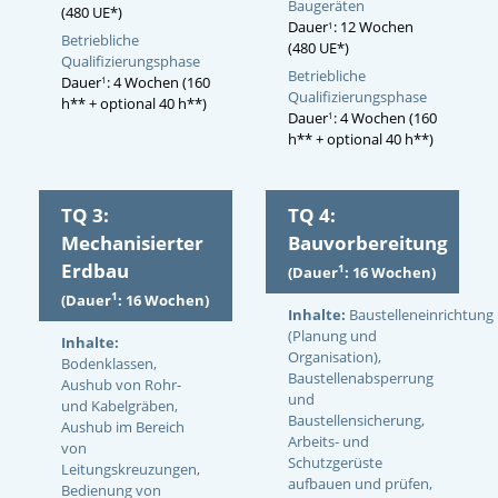
Baugeräten
(480 UE*)
Dauer
: 12 Wochen
1
Betriebliche
(480 UE*)
Qualifizierungsphase
Betriebliche
Dauer
: 4 Wochen (160
1
Qualifizierungsphase
h** + optional 40 h**)
Dauer
: 4 Wochen (160
1
h** + optional 40 h**)
TQ 3:
TQ 4:
Mechanisierter
Bauvorbereitung
Erdbau
1
(Dauer
: 16 Wochen)
1
(Dauer
: 16 Wochen)
Inhalte:
Baustelleneinrichtung
(Planung und
Inhalte:
Organisation),
Bodenklassen,
Baustellenabsperrung
Aushub von Rohr-
und
und Kabelgräben,
Baustellensicherung,
Aushub im Bereich
Arbeits- und
von
Schutzgerüste
Leitungskreuzungen,
aufbauen und prüfen,
Bedienung von