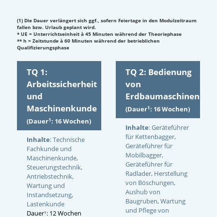
(1) Die Dauer verlängert sich ggf., sofern Feiertage in den Modulzeitraum
fallen bzw. Urlaub geplant wird.
* UE = Unterrichtseinheit à 45 Minuten während der Theoriephase
** h = Zeitstunde à 60 Minuten während der betrieblichen
Qualifizierungsphase
TQ 1:
TQ 2: Bedienung
Arbeitssicherheit
von
und
Erdbaumaschinen
Maschinenkunde
1
(Dauer
: 16 Wochen)
1
(Dauer
: 16 Wochen)
Inhalte
: Geräteführer
für Kettenbagger,
Inhalte
: Technische
Geräteführer für
Fachkunde und
Mobilbagger,
Maschinenkunde,
Geräteführer für
Steuerungstechnik,
Radlader, Herstellung
Antriebstechnik,
von Böschungen,
Wartung und
Aushub von
Instandsetzung,
Baugruben, Wartung
Lastenkunde
und Pflege von
Dauer
: 12 Wochen
1