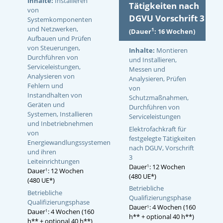
Inhalte:
Installieren
Tätigkeiten nach
von
DGVU Vorschrift 3
Systemkomponenten
und Netzwerken,
1
(Dauer
: 16 Wochen)
Aufbauen und Prüfen
von Steuerungen,
Inhalte:
Montieren
Durchführen von
und Installieren,
Serviceleistungen,
Messen und
Analysieren von
Analysieren, Prüfen
Fehlern und
von
Instandhalten von
Schutzmaßnahmen,
Geräten und
Durchführen von
Systemen, Installieren
Serviceleistungen
und Inbetriebnehmen
Elektrofachkraft für
von
festgelegte Tätigkeiten
Energiewandlungssystemen
nach DGUV, Vorschrift
und ihren
3
Leiteinrichtungen
Dauer
: 12 Wochen
1
Dauer
: 12 Wochen
1
(480 UE*)
(480 UE*)
Betriebliche
Betriebliche
Qualifizierungsphase
Qualifizierungsphase
Dauer
: 4 Wochen (160
1
Dauer
: 4 Wochen (160
1
h** + optional 40 h**)
h** + optional 40 h**)