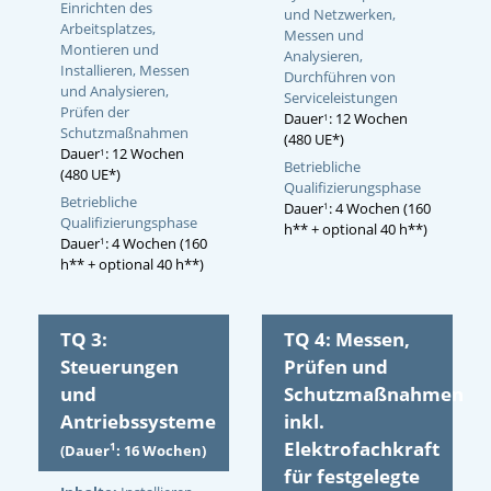
Einrichten des
und Netzwerken,
Arbeitsplatzes,
Messen und
Montieren und
Analysieren,
Installieren, Messen
Durchführen von
und Analysieren,
Serviceleistungen
Prüfen der
Dauer
: 12 Wochen
1
Schutzmaßnahmen
(480 UE*)
Dauer
: 12 Wochen
1
Betriebliche
(480 UE*)
Qualifizierungsphase
Betriebliche
Dauer
: 4 Wochen (160
1
Qualifizierungsphase
h** + optional 40 h**)
Dauer
: 4 Wochen (160
1
h** + optional 40 h**)
TQ 3:
TQ 4: Messen,
Steuerungen
Prüfen und
und
Schutzmaßnahmen
Antriebssysteme
inkl.
Elektrofachkraft
1
(Dauer
: 16 Wochen)
für festgelegte