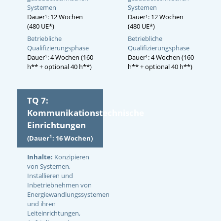
Systemen
Systemen
Dauer
: 12 Wochen
Dauer
: 12 Wochen
1
1
(480 UE*)
(480 UE*)
Betriebliche
Betriebliche
Qualifizierungsphase
Qualifizierungsphase
Dauer
: 4 Wochen (160
Dauer
: 4 Wochen (160
1
1
h** + optional 40 h**)
h** + optional 40 h**)
TQ 7:
Kommunikationstechnische
Einrichtungen
1
(Dauer
: 16 Wochen)
Inhalte:
Konzipieren
von Systemen,
Installieren und
Inbetriebnehmen von
Energiewandlungssystemen
und ihren
Leiteinrichtungen,