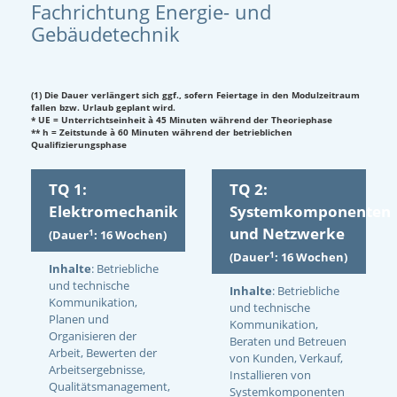
Fachrichtung Energie- und
Gebäudetechnik
(1) Die Dauer verlängert sich ggf., sofern Feiertage in den Modulzeitraum
fallen bzw. Urlaub geplant wird.
* UE = Unterrichtseinheit à 45 Minuten während der Theoriephase
** h = Zeitstunde à 60 Minuten während der betrieblichen
Qualifizierungsphase
TQ 1:
TQ 2:
Elektromechanik
Systemkomponenten
und Netzwerke
1
(Dauer
: 16 Wochen)
1
(Dauer
: 16 Wochen)
Inhalte
: Betriebliche
und technische
Inhalte
: Betriebliche
Kommunikation,
und technische
Planen und
Kommunikation,
Organisieren der
Beraten und Betreuen
Arbeit, Bewerten der
von Kunden, Verkauf,
Arbeitsergebnisse,
Installieren von
Qualitätsmanagement,
Systemkomponenten