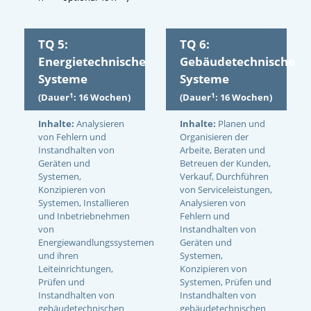
TQ 5:
TQ 6:
Energietechnische
Gebäudetechnische
Systeme
Systeme
1
1
(Dauer
: 16 Wochen)
(Dauer
: 16 Wochen)
Inhalte:
Analysieren
Inhalte:
Planen und
von Fehlern und
Organisieren der
Instandhalten von
Arbeite, Beraten und
Geräten und
Betreuen der Kunden,
Systemen,
Verkauf, Durchführen
Konzipieren von
von Serviceleistungen,
Systemen, Installieren
Analysieren von
und Inbetriebnehmen
Fehlern und
von
Instandhalten von
Energiewandlungssystemen
Geräten und
und ihren
Systemen,
Leiteinrichtungen,
Konzipieren von
Prüfen und
Systemen, Prüfen und
Instandhalten von
Instandhalten von
gebäudetechnischen
gebäudetechnischen